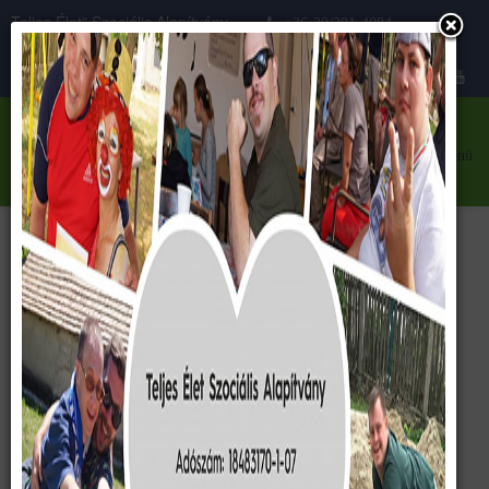
Teljes Élet” Szociális Alapítvány
+36-30/281-4084
Közhasznú szervezet
teljeselet@teljeselet.hu
menü
2013
<< vissza
Képek évszám szerint
Hári-Krafcsik-Tinta turnus
Lőrincz-Szőke turnus