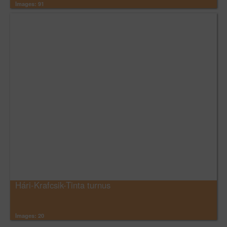
Images: 91
Hári-Krafcsik-Tinta turnus
Images: 20