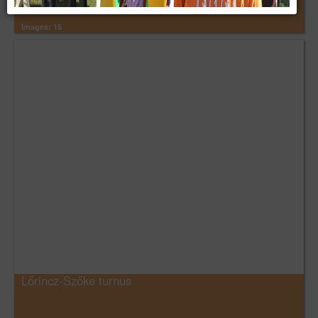
Images: 15
Lőrincz-Szőke turnus