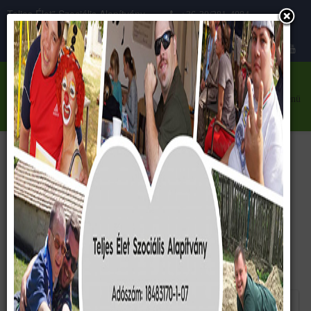
Teljes Élet” Szociális Alapítvány
+36-30/281-4084
Közhasznú szervezet
teljeselet@teljeselet.hu
menü
Lőrincz-Szőke turnus
<< vissza