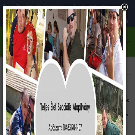
Teljes Élet” Szociális Alapítvány
+36-30/281-4084
Közhasznú szervezet
teljeselet@teljeselet.hu
menü
Kezdetektől napjainkig
A 80-as évek elejétől nyaralnak fogyatékos gyermekek és fiatalok
Székesfehérvár közelében, a Vértes hegység lábánál fekvő kis
faluban, a római katolikus plébánia épületében. Néhai dr. Kovács
István budapesti lelkipásztor és gyermekorvos
kezdeményezésére indult meg ez a karitatív munka, amihez mi,