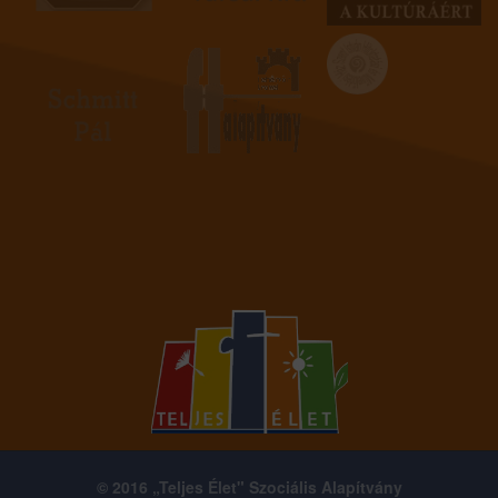
© 2016 „Teljes Élet" Szociális Alapítvány