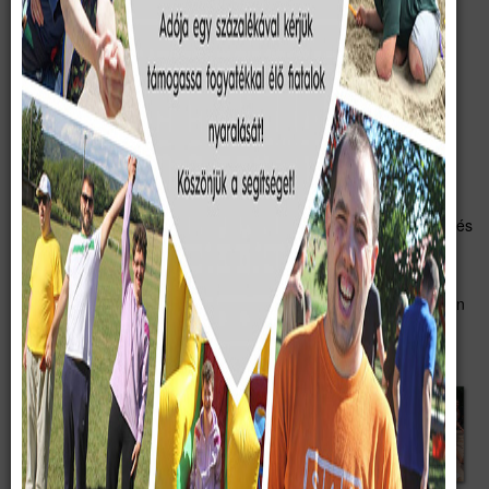
székesfehérvári fiatalok és felnőttek csatlakoztunk. Először
segítőként vettünk részt a házkörüli munkákban, és naponta
szállítottuk a városból a szükséges élelmiszert a budapesti
nyaralóknak. Majd a példán felbátorodva, 1984-ben önálló
nyaraló csoportot indítottunk.
A sörédi szolgálatot kezdettől fogva dr. Simonyi Gyula ügyvéd
szervezte. Áldozatos munkájában számos társa akadt, akik
hosszabb-rövidebb ideig részt vállaltak a feladatokból. Nagyban
hozzájárult a sikerhez, hogy Söréd község lakossága elfogadta és
befogadta a sérült fiatalokat, és a környező települések lakóival
együtt sok személyi és természetbeni segítséget nyújtottak a
tábornak. Ma már évente több mint 100 mozgás- és halmozottan
sérült, többnyire Székesfehérvárott illetve Fejér megyében élő
gyermeket és fiatalt nyaraltatunk.