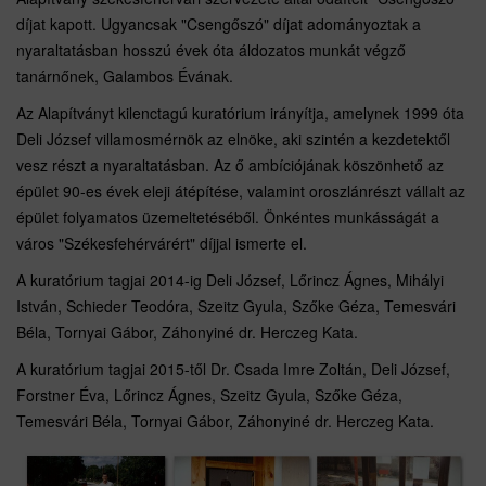
díjat kapott. Ugyancsak "Csengőszó" díjat adományoztak a
nyaraltatásban hosszú évek óta áldozatos munkát végző
tanárnőnek, Galambos Évának.
Az Alapítványt kilenctagú kuratórium irányítja, amelynek 1999 óta
Deli József villamosmérnök az elnöke, aki szintén a kezdetektől
vesz részt a nyaraltatásban. Az ő ambíciójának köszönhető az
épület 90-es évek eleji átépítése, valamint oroszlánrészt vállalt az
épület folyamatos üzemeltetéséből. Önkéntes munkásságát a
város "Székesfehérvárért" díjjal ismerte el.
A kuratórium tagjai 2014-ig Deli József, Lőrincz Ágnes, Mihályi
István, Schieder Teodóra, Szeitz Gyula, Szőke Géza, Temesvári
Béla, Tornyai Gábor, Záhonyiné dr. Herczeg Kata.
A kuratórium tagjai 2015-től Dr. Csada Imre Zoltán, Deli József,
Forstner Éva, Lőrincz Ágnes, Szeitz Gyula, Szőke Géza,
Temesvári Béla, Tornyai Gábor, Záhonyiné dr. Herczeg Kata.