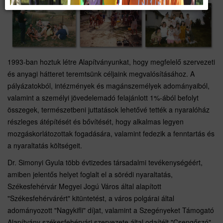
1993-ban hoztuk létre Alapítványunkat, hogy megfelelő szervezeti
és anyagi hátteret teremtsünk céljaink megvalósításához. A
pályázatokból, intézmények és magánszemélyek adományaiból,
valamint a személyi jövedelemadó felajánlott 1%-ából befolyt
összegek, természetbeni juttatások lehetővé tették a nyaralóház
részleges átépítését és bővítését, hogy alkalmas legyen
mozgáskorlátozottak fogadására, valamint fedezik a fenntartás és
a nyaraltatás költségeit.
Dr. Simonyi Gyula több évtizedes társadalmi tevékenységéért,
amiben jelentős helyet foglalt el a sörédi nyaraltatás,
Székesfehérvár Megyei Jogú Város által alapított
"Székesfehérvárért" kitüntetést, a város polgárai által
adományozott "Nagykifli" díjat, valamint a Szegényeket Támogató
Alapítvány székesfehérvári szervezete által odaítélt "Csengőszó"