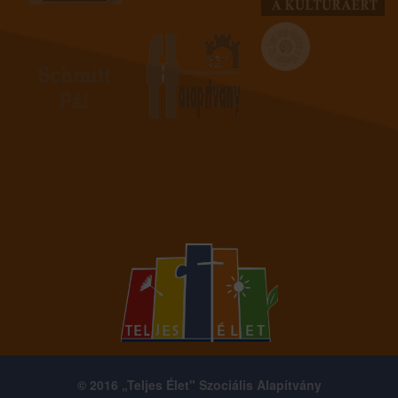
© 2016 „Teljes Élet" Szociális Alapítvány