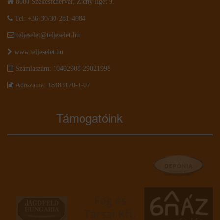
8000 Székesfehérvár, Zichy liget 9.
Tel: +36-30/30-281-4084
teljeselet@teljeselet.hu
www.teljeselet.hu
Számlaszám: 10402908-29021998
Adószáma: 18483170-1-07
Támogatóink