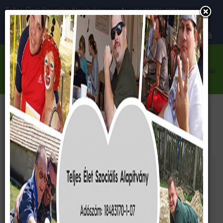
Teljes Élet” Szociális Alapítvány
+36-30/281-4084
Közhasznú szervezet
teljeselet@teljeselet.hu
menü
Szaletli avatása