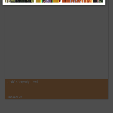
Jótékonysági est
Images: 22