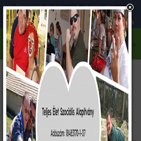
Teljes Élet” Szociális Alapítvány
+36-30/281-4084
Közhasznú szervezet
teljeselet@teljeselet.hu
menü
2019
<< vissza
Képek évszám szerint
Jótékonysági est
Tábor