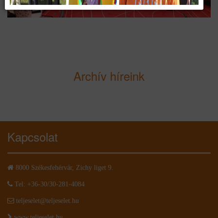
Archív híreink
Kapcsolat
8000 Székesfehérvár, Zichy liget 9.
Tel: +36-30/30-281-4084
teljeselet@teljeselet.hu
www.teljeselet.hu