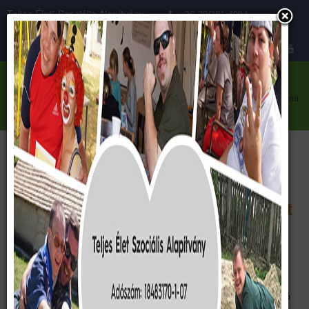
Teljes Élet” Szociális Alapítvány
+36-30/281-4084
Közhasznú szervezet
teljeselet@teljeselet.hu
menü
2025. OKTÓBER 13
Köszönet az OVB Magyarország-
Mészáros Igazgatóság adományáért
Köszönet az OVB Magyarország-Mészáros Igazgatóság
adományáért
Meglepetéssel és hálásan fogadtuk az OVB Magyarország-
Mészáros Igazgatóság hálózatának (Uniteam Global Szolgáltató