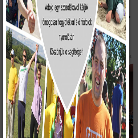
Kft., MonHero Consulting Kft., TRUE-BLUE Consulting Kft.,
JudiCash Consulting Kft., Vincze Viola E.V., Wealth Wave
Consulting Kft., Aranyszárny Consulting Kft.) nagylelkű, összesen
1310000 forintos támogatását.
Azt mutatja számunkra, hogy megragadta a céghálózat
munkatársait az a karitatív tevékenység, amit négy évtizede,
önkéntesként sok-sok segítővel végzünk, hogy értékelik az
erőfeszítéseinket, és fontosnak tartják az általunk képviselt ügyet.